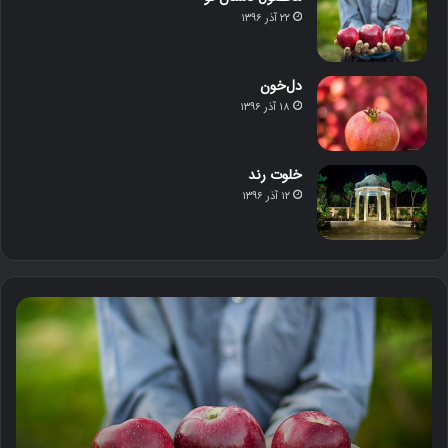
۲۲ آذر ۱۳۹۶
دل‌خون
۱۸ آذر ۱۳۹۶
خلوت رند
۱۲ آذر ۱۳۹۶
م
د
ح
ل‌
ص
خ
و
و
ل
ن
د
س