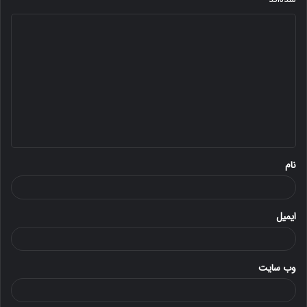
د
ی
د
گ
ا
ه
*
نام
ایمیل
وب‌ سایت