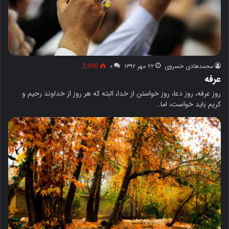
محمدهادی خسروی
۲۲ مهر ۱۳۹۲
۰
2,090
عرفه
روز عرفه، روز دعا، روز خواستن از خدا، البته که هر روز از خداوند رحیم و
کریم باید خواست، اما…