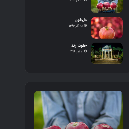
۲۲ آذر ۱۳۹۶
دل‌خون
۱۸ آذر ۱۳۹۶
خلوت رند
۱۲ آذر ۱۳۹۶
م
د
ح
ل‌
ص
خ
و
و
ل
ن
د