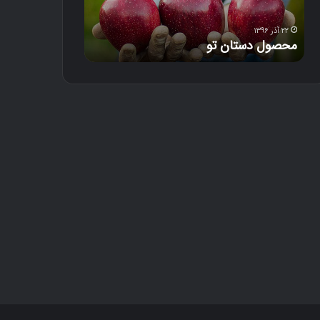
س
ت
ا
۲۲ آذر ۱۳۹۶
۱۸ آذر ۱۳۹۶
محصول دستان تو
دل‌خون
ن
ت
و