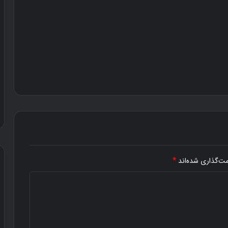
مت‌گذاری شده‌اند
*
د
و
س
ت
ی