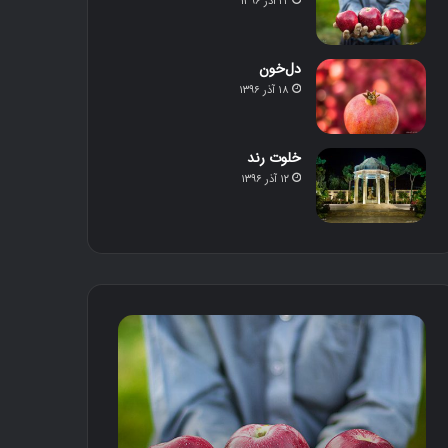
۲۲ آذر ۱۳۹۶
دل‌خون
۱۸ آذر ۱۳۹۶
خلوت رند
۱۲ آذر ۱۳۹۶
م
د
ح
ل‌
ص
خ
و
و
ل
ن
د