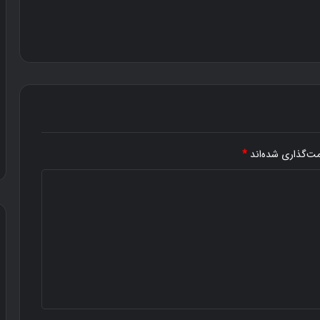
مت‌گذاری شده‌اند
*
د
و
س
ت
ی