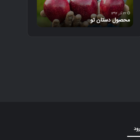
س
ت
ا
۲۲ آذر ۱۳۹۶
۱۸ آذر ۱۳۹۶
محصول دستان تو
دل‌خون
ن
ت
و
ود