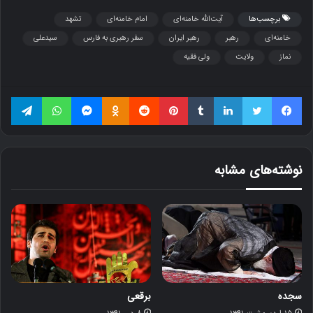
برچسب‌ها
آیت‌الله خامنه‌ای
امام خامنه‌ای
تشهد
خامنه‌ای
رهبر
رهبر ایران
سفر رهبری به فارس
سیدعلی
نماز
ولایت
ولی فقیه
فیسبوک
توییتر
لینکداین
تامبلر
پینتریست
Reddit
Odnoklassniki
مسنجر
واتس آپ
تلگرام
نوشته‌های مشابه
سجده
برقعی