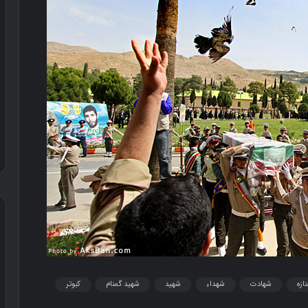
م
ح
ص
و
ل
ازه
شهادت
شهداء
شهید
شهید گمنام
کبوتر
د