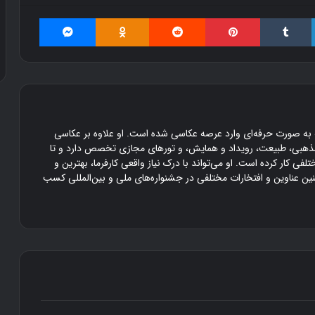
س
ت
لینکداین
تامبلر
پینتریست
Reddit
Odnoklassniki
مسنجر
ا
۲۲ آذر ۱۳۹۶
محصول دستان تو
ن
ت
و
۱۲ سال است که به صورت حرفه‌ای وارد عرصه عکاسی شده است. او علاوه بر عکاسی
ذهبی، طبیعت، رویداد و همایش، و تورهای مجازی تخصص دارد و تا
تلفی کار کرده است. او می‌تواند با درک نیاز واقعی کارفرما، بهترین و
چنین عناوین و افتخارات مختلفی در جشنواره‌های ملی و بین‌المللی کسب