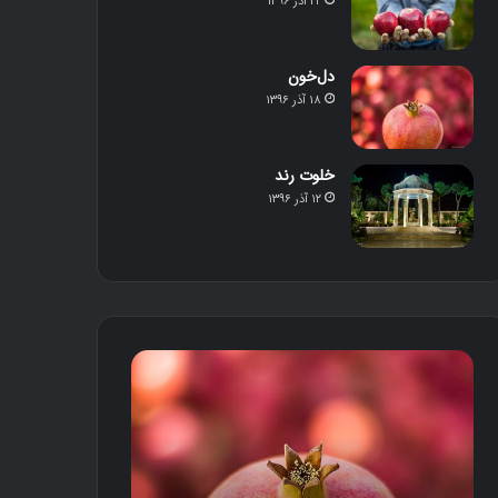
۲۲ آذر ۱۳۹۶
دل‌خون
۱۸ آذر ۱۳۹۶
خلوت رند
۱۲ آذر ۱۳۹۶
د
خ
ل‌
ل
خ
و
و
ت
ن
ر
ن