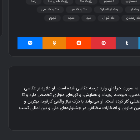
تلسکوپ
دانشجو
رؤیت ماه
رؤیت هلال ماه
رصد
رمضان
رمضان‌المبارک
ستاره شناس
ستاره شناسی
۳۰ آذر ۱۳۹۶
اه رمضان
ماه شوال
مرد
منجم
نجوم
دوستی
لینکداین
تامبلر
پینتریست
Reddit
Odnoklassniki
مسنجر
۱۲ سال است که به صورت حرفه‌ای وارد عرصه عکاسی شده است. او علاوه بر عکاسی
ذهبی، طبیعت، رویداد و همایش، و تورهای مجازی تخصص دارد و تا
تلفی کار کرده است. او می‌تواند با درک نیاز واقعی کارفرما، بهترین و
چنین عناوین و افتخارات مختلفی در جشنواره‌های ملی و بین‌المللی کسب