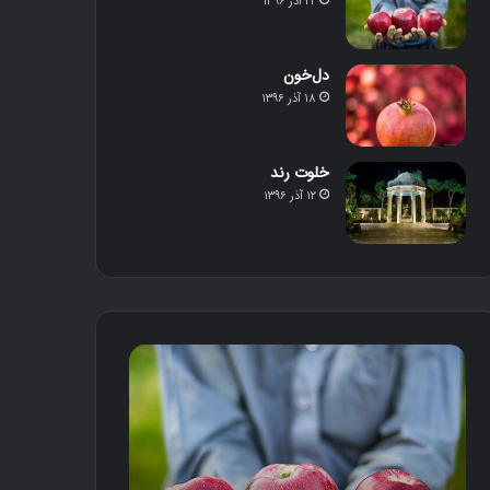
۲۲ آذر ۱۳۹۶
دل‌خون
۱۸ آذر ۱۳۹۶
خلوت رند
۱۲ آذر ۱۳۹۶
م
د
ح
ل‌
ص
خ
و
و
ل
ن
د