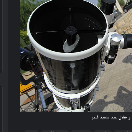
د
و
س
ت
و هلال عید سعید فطر
ی