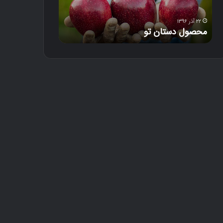
س
ت
ا
۲۲ آذر ۱۳۹۶
۱۸ آذر ۱۳۹۶
محصول دستان تو
دل‌خون
ن
ت
و