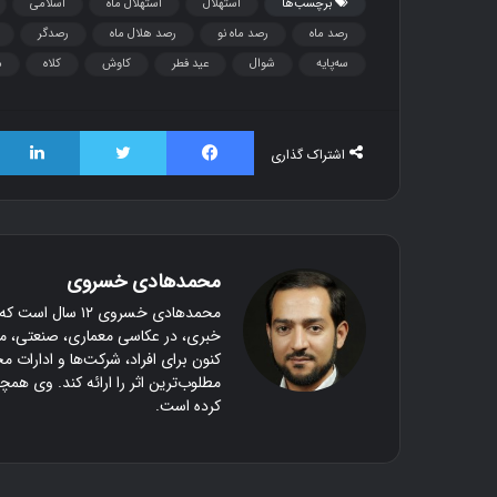
ب
برچسب‌ها
استهلال
استهلال ماه
اسلامی
د
رصد ماه
رصد ماه نو
رصد هلال ماه
رصدگر
۱۱ آذر ۱۳۹۶
سه‌پایه
شوال
عید فطر
کاوش
کلاه
م
کنار گنبد
فیسبوک
توییتر
اشتراک گذاری
محمدهادی خسروی
محمدهادی خسروی 
خبری، در عکاسی معماری، صنعتی، م
کنون برای افراد، شرکت‌ها و ادارات مخ
مطلوب‌ترین اثر را ارائه کند. وی هم
کرده است.