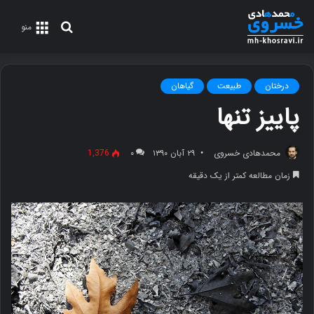
جستجو
منو
برای
درختان
طبیعت
گیاهان
پاییز تنها
محمدهادی خسروی
۲۹ آبان ۱۳۹۰
۰
1,376
زمان مطالعه کمتر از یک دقیقه