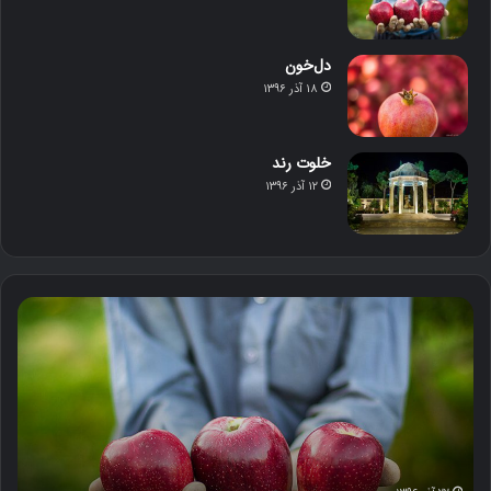
دل‌خون
۱۸ آذر ۱۳۹۶
خلوت رند
۱۲ آذر ۱۳۹۶
م
د
ح
ل‌
ص
خ
و
و
ل
ن
د
س
ت