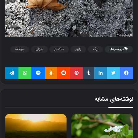
برچسب‌ها
برگ
پاییز
خاکستر
خزان
سوخته
فیسبوک
توییتر
لینکداین
تامبلر
پینتریست
Reddit
Odnoklassniki
مسنجر
واتس آپ
تلگرام
نوشته‌های مشابه