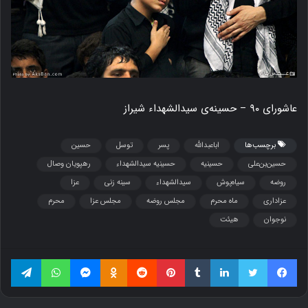
عاشورای ۹۰ – حسینه‌ی سیدالشهداء شیراز
برچسب‌ها
اباعبدالله
پسر
توسل
حسین
حسین‌بن‌علی
حسینیه
حسینیه سیدالشهداء
رهپویان وصال
روضه
سیاه‌پوش
سیدالشهداء
سینه زنی
عزا
عزاداری
ماه محرم
مجلس روضه
مجلس عزا
محرم
نوجوان
هیئت
فیسبوک
توییتر
لینکداین
تامبلر
پینتریست
Reddit
Odnoklassniki
مسنجر
واتس آپ
تلگرام