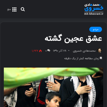
جستجو
منو
برای
مردم
عشق عجین گشته
محمدهادی خسروی
۲۸ آذر ۱۳۹۰
۰
۱,۲۷۷
زمان مطالعه کمتر از یک دقیقه