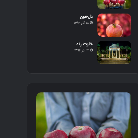
دل‌خون
۱۸ آذر ۱۳۹۶
خلوت رند
۱۲ آذر ۱۳۹۶
م
د
ح
ل‌
ص
خ
و
و
ل
ن
د
س