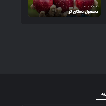
ت
ا
۲۲ آذر ۱۳۹۶
۱۸ آذر ۱۳۹۶
محصول دستان تو
دل‌خون
ن
ت
و
ود