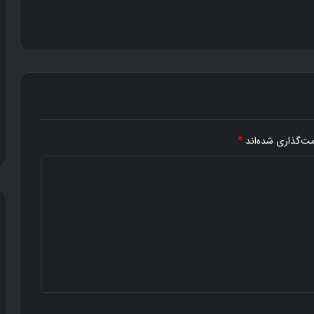
مت‌گذاری شده‌اند
*
د
و
س
ت
ی