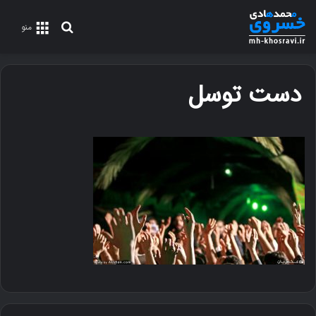
جستجو
منو
برای
دست توسل