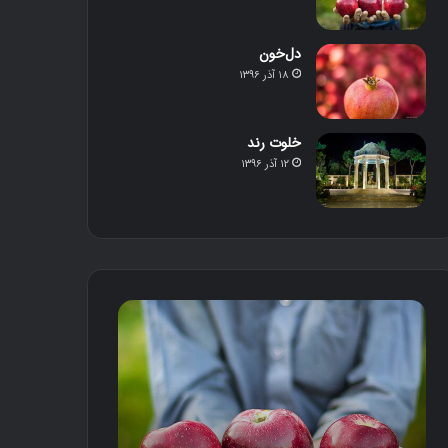
دل‌خون
۱۸ آذر ۱۳۹۶
خلوت رند
۱۲ آذر ۱۳۹۶
م
د
ح
ل‌
ص
خ
و
و
ل
ن
د
س