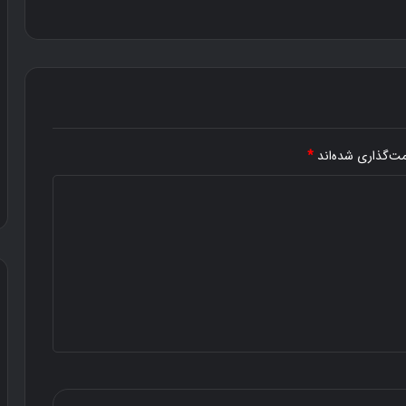
مت‌گذاری شده‌اند
*
م
ح
ص
و
ل
د