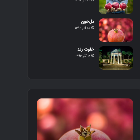
۲۲ آذر ۱۳۹۶
دل‌خون
۱۸ آذر ۱۳۹۶
خلوت رند
۱۲ آذر ۱۳۹۶
د
خ
ل‌
ل
خ
و
و
ت
ن
ر
ن