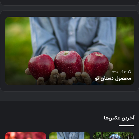
د
ل‌
خ
و
ن
۱۸ آذر ۱۳۹۶
دل‌خون
آخرین عکس‌ها