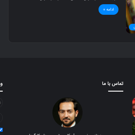
ادامه »
تماس با ما
ور