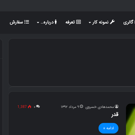
گالری
نمونه کار
تعرفه
درباره…
سفارش
محمدهادی خسروی
۹ مرداد ۱۳۹۲
۰
1,387
قدر
ادامه »