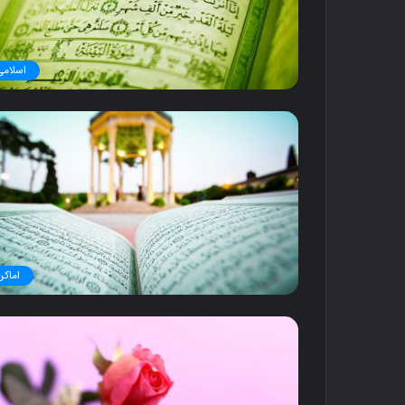
اسلامی
اماکن
ک
ن
ا
ر
گ
ن
ب