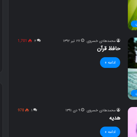
محمدهادی خسروی
۲۷ تیر ۱۳۹۲
۲
1,701
حافظ قرآن
ادامه »
د
م
و
ح
س
ص
محمدهادی خسروی
۹ دی ۱۳۹۱
۱
978
ت
و
هدیه
ی
ل
د
ادامه »
س