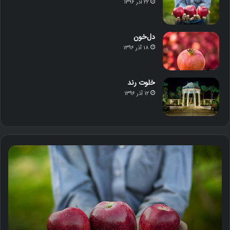
۲۲ آذر ۱۳۹۶
دل‌خون
۱۸ آذر ۱۳۹۶
خلوت رند
۱۲ آذر ۱۳۹۶
م
د
ح
ل‌
ص
خ
و
و
ل
ن
د
س
ت