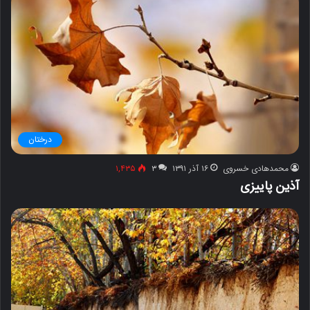
درختان
محمدهادی خسروی
۱۶ آذر ۱۳۹۱
۳
۱,۴۳۵
آذین پاییزی