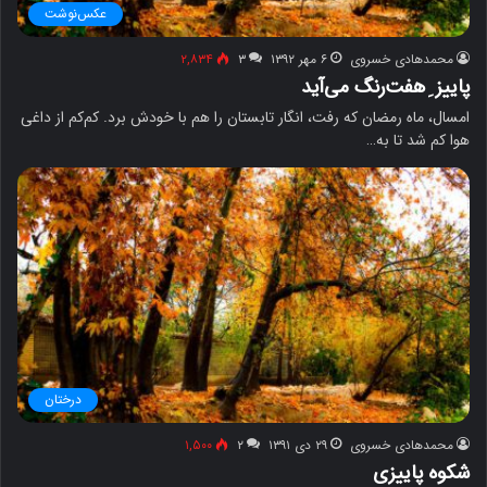
عکس‌نوشت
محمدهادی خسروی
۶ مهر ۱۳۹۲
۳
۲,۸۳۴
پاییز ِ هفت‌رنگ می‌آید
امسال، ماه رمضان که رفت، انگار تابستان را هم با خودش برد. کم‌کم از داغی
هوا کم شد تا به…
درختان
محمدهادی خسروی
۲۹ دی ۱۳۹۱
۲
۱,۵۰۰
شکوه پاییزی