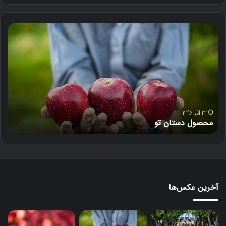
د
ل‌
خ
و
ن
۱۸ آذر ۱۳۹۶
دل‌خون
آخرین عکس‌ها