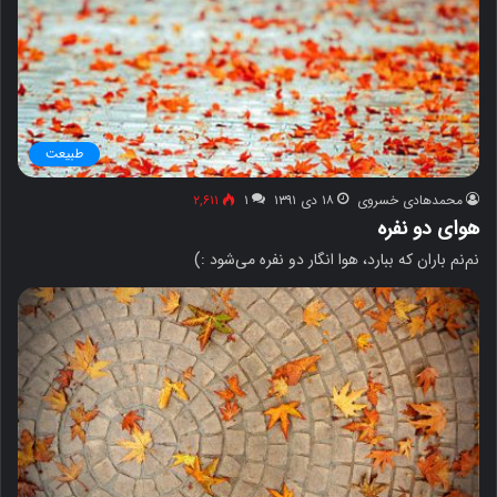
طبیعت
محمدهادی خسروی
۱۸ دی ۱۳۹۱
۱
۲,۶۱۱
هوای دو نفره
نم‌نم باران که ببارد، هوا انگار دو نفره می‌شود :)