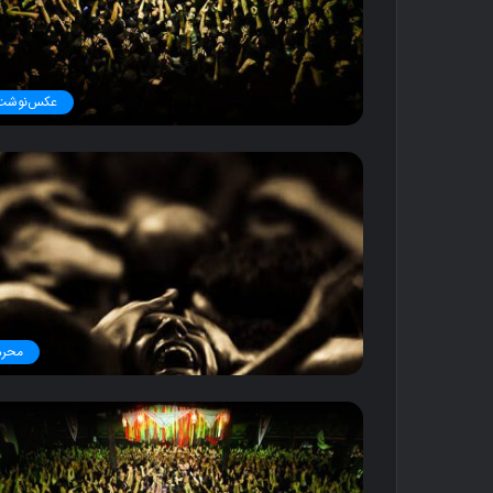
عکس‌نوشت
محرم
د
و
س
ت
ی