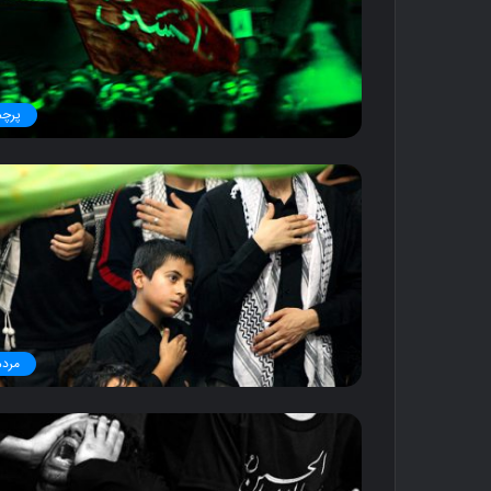
پرچم
مردم