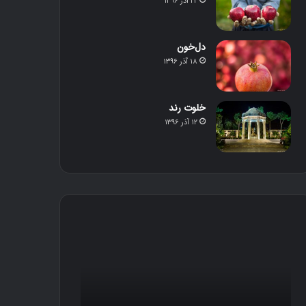
۲۲ آذر ۱۳۹۶
دل‌خون
۱۸ آذر ۱۳۹۶
خلوت رند
۱۲ آذر ۱۳۹۶
د
خ
ل‌
ل
خ
و
و
ت
ن
ر
ن