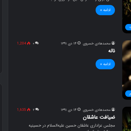
ادامه »
محمدهادی خسروی
۱۴ دی ۱۳۹۱
۰
1,204
ناله
ادامه »
م
ح
ص
محمدهادی خسروی
۱۴ دی ۱۳۹۱
۲
1,635
و
ضیافت عاشقان
ل
مجلس عزاداری عاشقان حسین علیه‌السلام در حسینیه
د