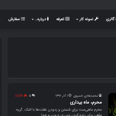
گالری
نمونه کار
تعرفه
درباره…
سفارش
محمدهادی خسروی
۱ آذر ۱۳۹۲
۵
3,026
محرم، ماه بیداری
محرم ماهی‌ست برای شستن و زدودن غفلت‌ها با اشک ِ گریه.
ماهی برای زنده کردن دین در درون، و جدا…