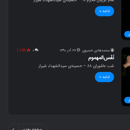
ادامه »
محمدهادی خسروی
۲۷ آذر ۱۳۹۰
۰
1,135
نَفَس‌المهموم
شب عاشورای ۸۸ – حسینه‌ی سیدالشهداء شیراز
ادامه »
صفحه بعدی