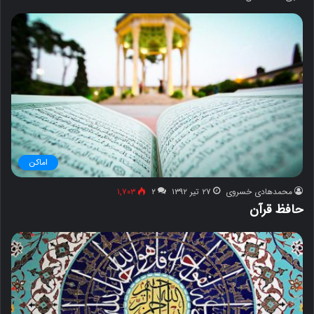
اماکن
محمدهادی خسروی
۲۷ تیر ۱۳۹۲
۲
۱,۷۰۳
حافظ قرآن