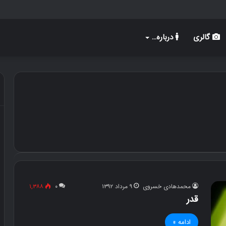
گالری
درباره…
محمدهادی خسروی
۹ مرداد ۱۳۹۲
۰
۱,۳۸۸
قدر
ادامه »