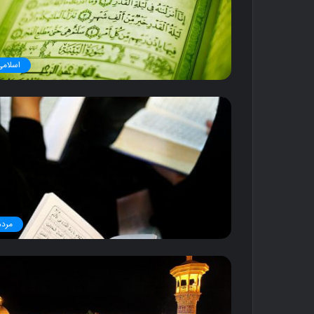
اسلامی
مردم
ک
ن
ا
ر
گ
ن