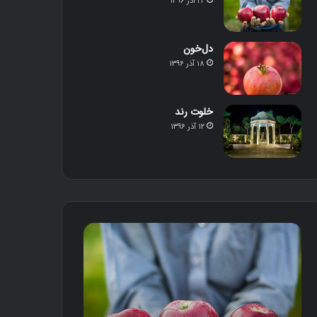
۲۲ آذر ۱۳۹۶
دل‌خون
۱۸ آذر ۱۳۹۶
خلوت رند
۱۲ آذر ۱۳۹۶
م
د
ح
ل‌
ص
خ
و
و
ل
ن
د