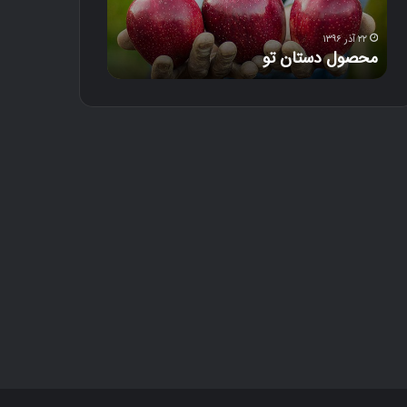
س
ت
ا
۲۲ آذر ۱۳۹۶
۱۸ آذر ۱۳۹۶
محصول دستان تو
دل‌خون
ن
ت
و