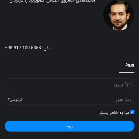
محمدهادی خسروی | عکاس، تصویربردار، کارگردان
تلفن: 5358 100 917 98+
ورود
فراموشی؟
مرا به خاطر بسپار
ورود