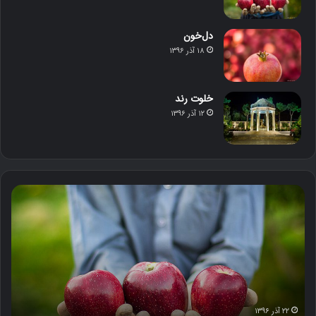
دل‌خون
۱۸ آذر ۱۳۹۶
خلوت رند
۱۲ آذر ۱۳۹۶
م
د
ح
ل‌
ص
خ
و
و
ل
ن
د
س
ت
ا
۲۲ آذر ۱۳۹۶