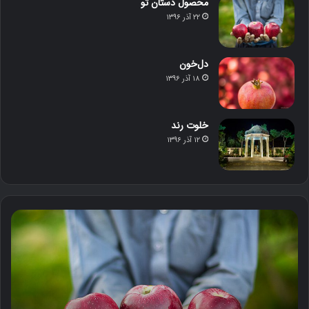
محصول دستان تو
۲۲ آذر ۱۳۹۶
دل‌خون
۱۸ آذر ۱۳۹۶
خلوت رند
۱۲ آذر ۱۳۹۶
م
د
ح
ل‌
ص
خ
و
و
ل
ن
د
س