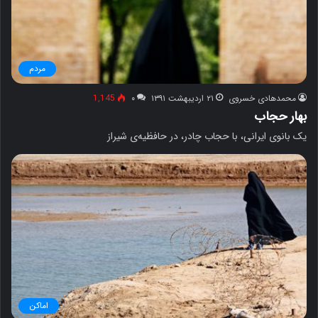
مردم
محمدهادی خسروی
۲۱ اردیبهشت ۱۳۹۱
۰
1,145
بهار حجاب
یک بانوی ایرانی، با حجاب چادر، در حافظیه‌ی شیراز
اماکن