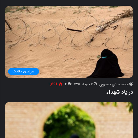
سرزمین ملائک
محمدهادی خسروی
۲ خرداد ۱۳۹۱
۴
1,691
در یاد شهداء