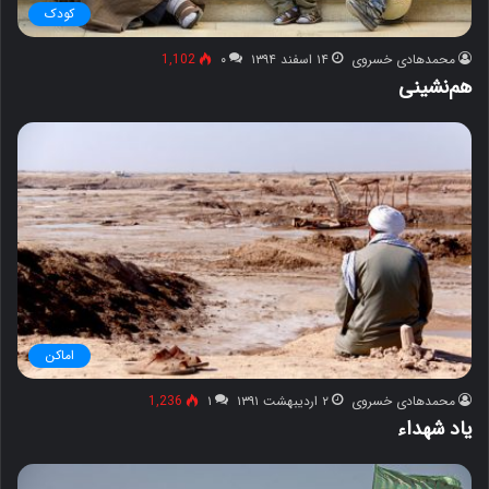
کودک
محمدهادی خسروی
۱۴ اسفند ۱۳۹۴
۰
1,102
هم‌نشینی
اماکن
محمدهادی خسروی
۲ اردیبهشت ۱۳۹۱
۱
1,236
یاد شهداء