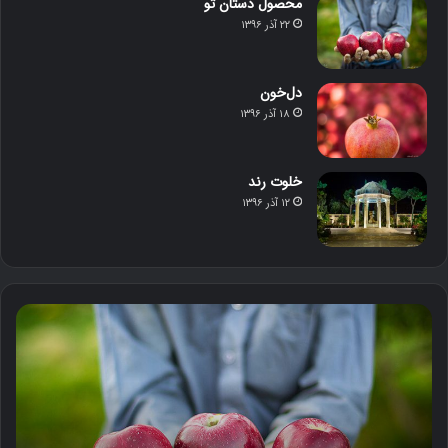
محصول دستان تو
۲۲ آذر ۱۳۹۶
دل‌خون
۱۸ آذر ۱۳۹۶
خلوت رند
۱۲ آذر ۱۳۹۶
م
د
ح
ل‌
ص
خ
و
و
ل
ن
د
س