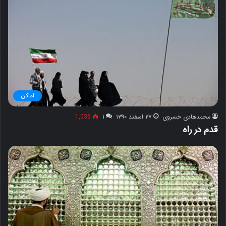
اماکن
محمدهادی خسروی
۲۷ اسفند ۱۳۹۰
۱
1,036
قدم در راه