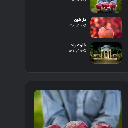
۲۲ آذر ۱۳۹۶
دل‌خون
۱۸ آذر ۱۳۹۶
خلوت رند
۱۲ آذر ۱۳۹۶
م
د
ح
ل‌
ص
خ
و
و
ل
ن
د