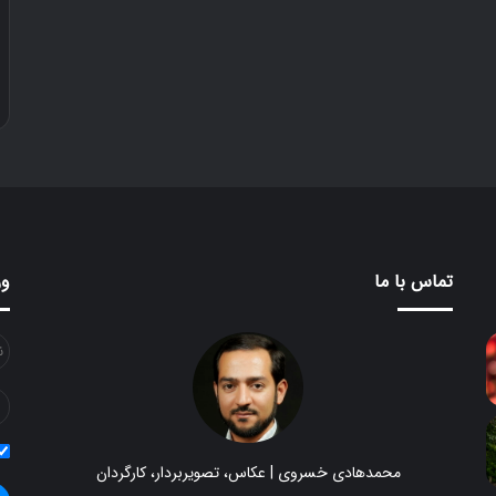
۳۰ آذر ۱۳۹۶
دوستی
تماس با ما
ور
محمدهادی خسروی | عکاس، تصویربردار، کارگردان