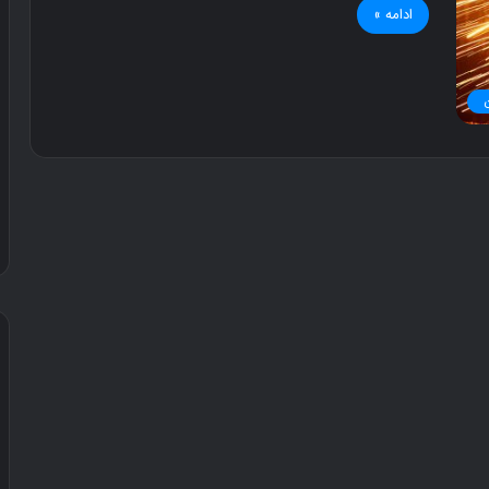
ادامه »
د
و
س
ت
ی