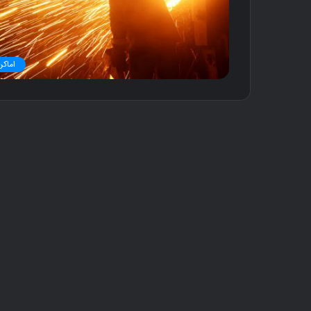
اماکن
ک
ن
ا
ر
گ
ن