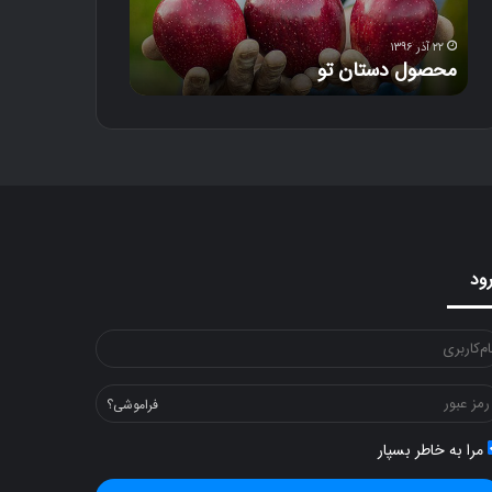
س
ت
ا
۲۲ آذر ۱۳۹۶
۱۸ آذر ۱۳۹۶
محصول دستان تو
دل‌خون
ن
ت
و
ود
فراموشی؟
مرا به خاطر بسپار