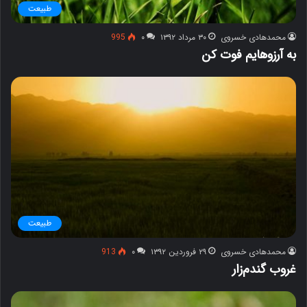
طبیعت
محمدهادی خسروی
۳۰ مرداد ۱۳۹۲
۰
995
به آرزوهایم فوت کن
طبیعت
محمدهادی خسروی
۲۹ فروردین ۱۳۹۲
۰
913
غروب گندم‌زار