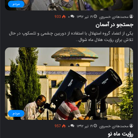
مردم
محمدهادی خسروی
۱۹ تیر ۱۳۹۲
۰
933
جستجو در آسمان
یکی از اعضاء گروه استهلال با استفاده از دوربین چشمی و تلسکوپ در حال
تلاش برای رؤیت هلال ماه شوال…
مردم
محمدهادی خسروی
۱۹ تیر ۱۳۹۲
۰
957
رؤیت ماه نو