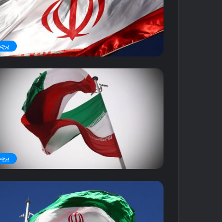
پرچم
پرچم
ک
ن
ا
ر
گ
ن