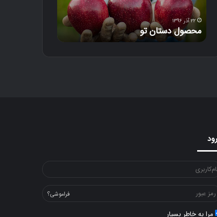
س
ت
ا
۲۲ آذر ۱۳۹۶
۱۸ آذر ۱۳۹۶
محصول دستان تو
دل‌خون
ن
ت
و
ود
فراموشی؟
مرا به خاطر بسپار