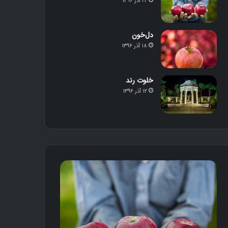
۲۲ آذر ۱۳۹۶
دل‌خون
۱۸ آذر ۱۳۹۶
خلوت رند
۱۲ آذر ۱۳۹۶
م
د
ح
ل‌
ص
خ
و
و
ل
ن
د