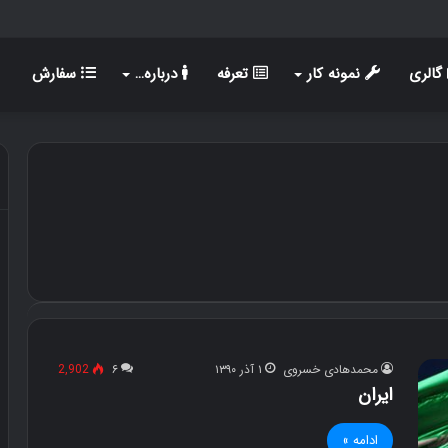
گالری
نمونه کار
تعرفه
درباره…
سفارش
محمدهادی خسروی
۱ آذر ۱۳۹۰
۶
2,902
ایران
ادامه »