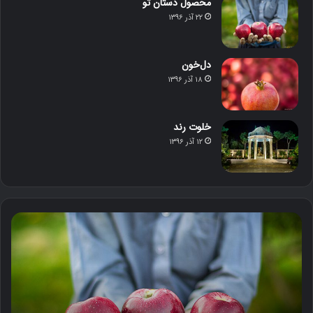
محصول دستان تو
۲۲ آذر ۱۳۹۶
دل‌خون
۱۸ آذر ۱۳۹۶
خلوت رند
۱۲ آذر ۱۳۹۶
م
د
ح
ل‌
ص
خ
و
و
ل
ن
د
س