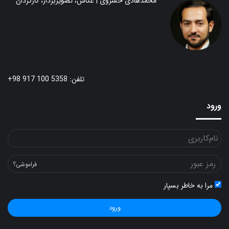
محمدهادی خسروی | عکاس، تصویربردار، کارگردان
تلفن: 5358 100 917 98+
ورود
فراموشی؟
مرا به خاطر بسپار
ورود