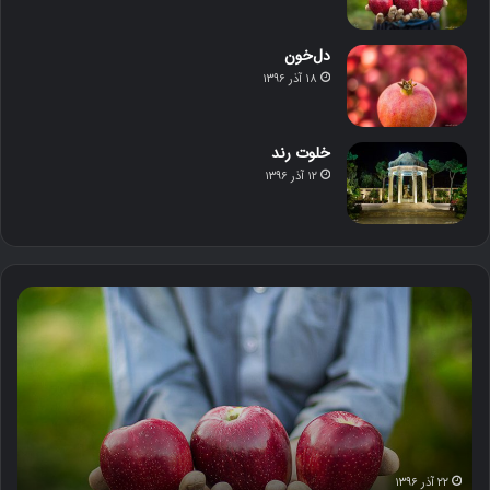
دل‌خون
۱۸ آذر ۱۳۹۶
خلوت رند
۱۲ آذر ۱۳۹۶
م
د
ح
ل‌
ص
خ
و
و
ل
ن
د
س
ت
ا
۲۲ آذر ۱۳۹۶