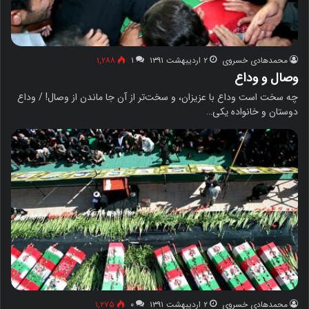
محمدهادی خسروی
۲ اردیبهشت ۱۳۹۱
۱
۱,۲۸۸
وصال و وداع
چه سخت است وداع با عزیزان، و سخت‌تر از آن جا ماندن از وصال! / وداع
دوستان و خانواده یکی…
محمدهادی خسروی
۲ اردیبهشت ۱۳۹۱
۰
۱,۲۷۵