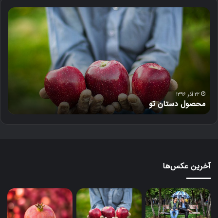
د
ل‌
خ
و
ن
۱۸ آذر ۱۳۹۶
دل‌خون
آخرین عکس‌ها